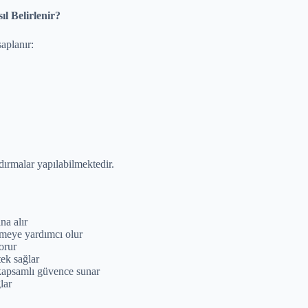
ıl Belirlenir?
saplanır:
dırmalar yapılabilmektedir.
na alır
meye yardımcı olur
orur
ek sağlar
 kapsamlı güvence sunar
lar