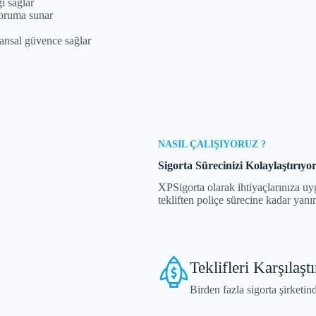
i sağlar
koruma sunar
inansal güvence sağlar
NASIL ÇALIŞIYORUZ ?
Sigorta Sürecinizi Kolaylaştırıyo
XPSigorta olarak ihtiyaçlarınıza uy
tekliften poliçe sürecine kadar yanı
Teklifleri Karşılaştı
Birden fazla sigorta şirketind