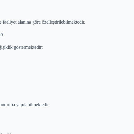
aaliyet alanına göre özelleştirilebilmektedir.
r?
ğişiklik göstermektedir:
landırma yapılabilmektedir.