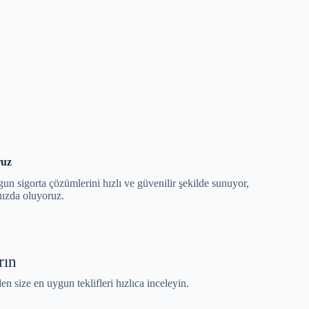
ruz
gun sigorta çözümlerini hızlı ve güvenilir şekilde sunuyor,
nızda oluyoruz.
rın
en size en uygun teklifleri hızlıca inceleyin.